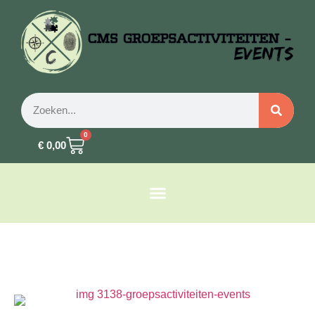
0
€
0,00