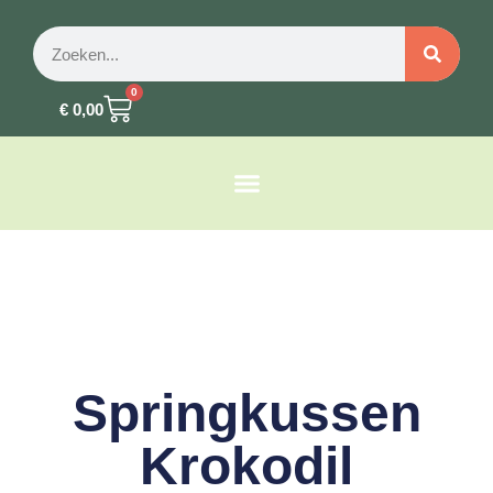
0
€
0,00
Springkussen
Krokodil